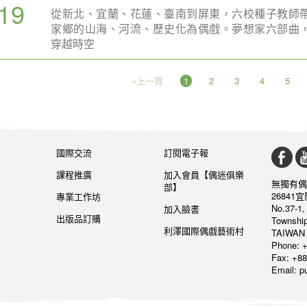
19
從新北、宜蘭、花蓮、臺南到屏東，六校種子教師
家鄉的山海、河流、歷史化為偶戲。夢想家六部曲
穿越時空
«上一頁
1
2
3
4
5
國際交流
訂閱電子報
課程推廣
加入會員【偶迷俱樂
無獨有偶
部】
26841
專業工作坊
No.37-1,
加入臉書
出版品訂購
Township
利澤國際偶戲藝術村
TAIWAN 
Phone: +
Fax: +88
Email: 