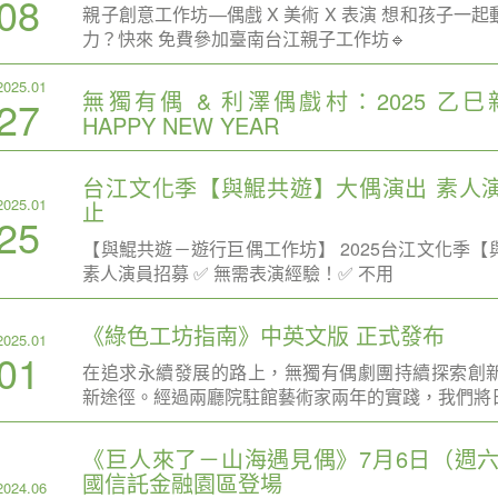
08
親子創意工作坊—偶戲 X 美術 X 表演 想和孩子一
力？快來 免費參加臺南台江親子工作坊🔹
2025.01
無獨有偶 & 利澤偶戲村：2025 乙
27
HAPPY NEW YEAR
台江文化季【與鯤共遊】大偶演出 素人演
2025.01
止
25
【與鯤共遊－遊行巨偶工作坊】 2025台江文化季
素人演員招募 ✅ 無需表演經驗！✅ 不用
《綠色工坊指南》中英文版 正式發布
2025.01
01
在追求永續發展的路上，無獨有偶劇團持續探索創
新途徑。經過兩廳院駐館藝術家兩年的實踐，我們將
《巨人來了－山海遇見偶》7月6日（週六
國信託金融園區登場
2024.06