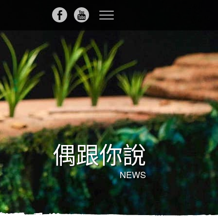
Toggle
navigation
偶跟你說
NEWS