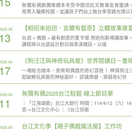
15
無獨有偶劇團連續多年受中國信託文教基金會邀請
育帶入偏鄉校園，並讓孩子們站上舞台享受鎂光燈以
【相招來𨑨迌．宜蘭有藝思】立體故事屋
2025.05
13
台語 + 偶戲 = 最有創意的夏令營 用迷你劇場講故事
課程將以台語設計對白與表演橋段，以循
《狗汪汪與神奇玩具屋》世界閱讀日－重
2025.04
17
一場結合繪本、音樂和偶戲的奇幻冒險！ 神探狗汪
起破解玩具屋的神秘面紗， 認識樂器、穿越奇幻世
無獨有偶2025台江駐館 線上節目單
2025.04
11
｜「江海頌歌」台江大遊行 時間：114/4/12（六）16
宮→台江文化中心 ｜《台江保衛
台江文化季【親子偶戲魔法屋】工作坊
2025.03