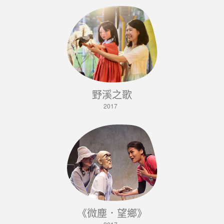
野溪之歌
2017
《微塵．望鄉》