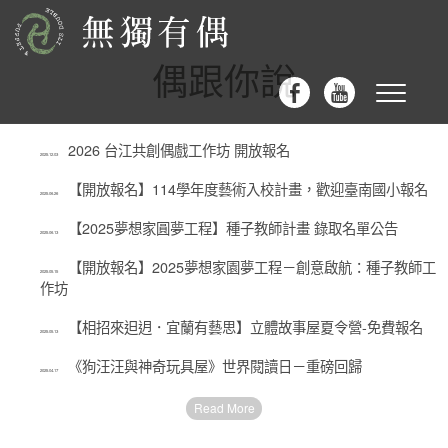
偶跟你說
Toggle
navigat
2026 台江共創偶戲工作坊 開放報名
2025.12.03
【開放報名】114學年度藝術入校計畫，歡迎臺南國小報名
2025.06.26
【2025夢想家圓夢工程】種子教師計畫 錄取名單公告
2025.06.13
【開放報名】2025夢想家園夢工程－創意啟航：種子教師工
2025.05.15
作坊
【相招來𨑨迌．宜蘭有藝思】立體故事屋夏令營-免費報名
2025.05.13
《狗汪汪與神奇玩具屋》世界閱讀日－重磅回歸
2025.04.17
Read More