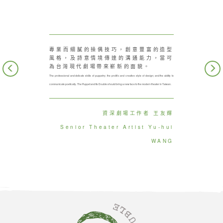
專業而細膩的操偶技巧，創意豐富的造型
風格，及詩意情境傳達的溝通能力，當可
Previous
為台灣現代劇場帶來嶄新的面貌。
The professional and delicate skills of puppetry; the prolific and creative style of design; and the ability to
communicate poetically. The Puppet and Its Double should bring a new face to the modern theater in Taiwan.
The P
and 
are a
資深劇場工作者 王友輝
look 
Senior Theater Artist Yu-hui
WANG