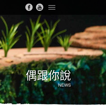
Toggle
navigation
偶跟你說
NEWS