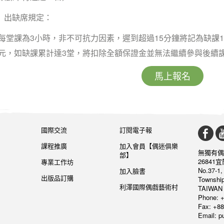
l 出缺席規定：
每堂課為3小時，非不可抗力因素，遲到超過15分鐘將記為缺課1
元，如缺課累計達3堂​，將扣除全額保證金並無法繼續參與後續
馬上報名
國際交流
訂閱電子報
課程推廣
加入會員【偶迷俱樂
無獨有偶
部】
26841
專業工作坊
No.37-1,
加入臉書
出版品訂購
Township
利澤國際偶戲藝術村
TAIWAN 
Phone: +
Fax: +88
Email: 