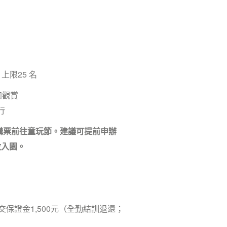
上限25 名
加觀賞
行
購票前往童玩節。建議可提前申辦
數入園。
保證金1,500元（全勤結訓退還；