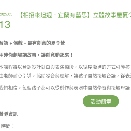
【相招來𨑨迌．宜蘭有藝思】立體故事屋夏
2025.05
13
台語 + 偶戲 = 最有創意的夏令營
用迷你劇場講故事，讓創意動起來！
本課程將以台語設計對白與表演橋段，以循序漸進的方式引導孩
由老師耐心引導，協助發音與理解，讓孩子自然接觸台語，從表
我們相信，每個孩子都可以從創作與表演中自然學習與接觸母語
活動簡章
營隊資訊
l 時間：