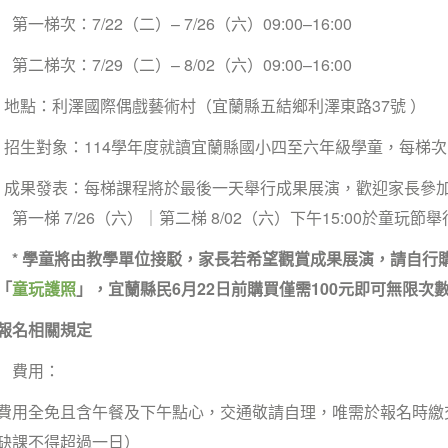
第一梯次：7/22（二）– 7/26（六）09:00–16:00
第二梯次：7/29（二）– 8/02（六）09:00–16:00
l 地點：利澤國際偶戲藝術村（宜蘭縣五結鄉利澤東路37號 ）
l 招生對象：114學年度就讀宜蘭縣國小四至六年級學童，每梯次 
l 成果發表：每梯課程將於最後一天舉行成果展演，歡迎家長參
第一梯 7/26（六）｜第二梯 8/02（六）下午15:00於童玩節舉
* 學童將由教學單位接駁，家長若希望觀賞成果展演，請自行
「
童玩護照
」，宜蘭縣民6月22日前購買僅需100元即可無限次
報名相關規定
l 費用：
費用全免且含午餐及下午點心，交通敬請自理，唯需於報名時繳交
缺課不得超過一日）