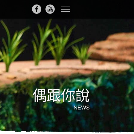
Toggle
navigation
偶跟你說
NEWS