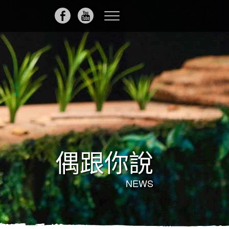
Toggle
navigation
偶跟你說
NEWS