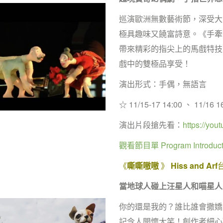
巡演歐洲無數藝術節，深受大
極具趣味又饒富詩意。《手牽
帶來精彩的指尖上的馬戲特技
戲中的雙極品享受！
演出形式：手偶，無語言
☆ 11/15-17 14:00 、 11/16
演出片段搶先看：
https://you
觀看節目單 Program Introduct
《
嘶嘶嗷嗷
》
Hiss and Arf
當地球人碰上汪星人和喵星人
你的還是我的？誰比誰會撒嬌
記令人開懷大笑！創作者細心