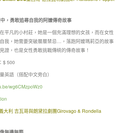
莊中
，勇敢
追尋自我的阿
嬤傳奇故事
在平凡的小村莊，她是一個充滿理想的女孩，而在女性
自我，她需要突破層層禁忌…，落跑阿嬤瑪莉亞的故事
見證，也是女性勇敢挑戰傳統的傳奇故事！
：$ 500
量英語（搭配中文旁白）
utu.be/wg6CMzpoWz0
ion
義大利 吉瓦哥與朗黛拉劇團Girovago & Rondella
像無邊無際