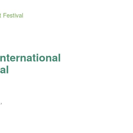
Festival
ternational
al
，