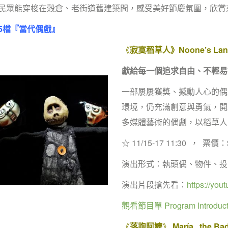
民眾能穿梭在穀倉、老街道舊建築間，感受美好節慶氛圍，欣賞
5
檔『當代偶戲』
《
寂寞稻草人》Noone’s Lan
獻給每一個追求自由、不輕易
一部屢屢獲獎、撼動人心的偶
環境，仍充滿創意與勇氣，開
多媒體藝術的偶劇，以稻草人
☆ 11/15-17 11:30 ， 票價：
演出形式：執頭偶、物件、投
演出片段搶先看：
https://yo
觀看節目單 Program Introduct
《
落跑阿嬤
》
María , the B