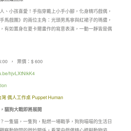
人、小孩喜愛！手指穿戴上小手小腳，化身精巧戲偶，
手馬戲團》的兩位主角：光頭男馬寧與紅裙子的瑪儂，
，有如置身在夏卡爾畫作的寫意表演，一動一靜皆是偶
 16:00 ， 票價：$ 600
tu.be/hjvLXtNikK4
ion
台灣 偶人工作桌 Puppet Human
，貓狗大戰即將展開
？一隻貓，一隻狗，點燃一場戰爭，狗狗喵喵的生活日
觀察動物間的微妙關係，看掌中戲偶精心模擬動物姿