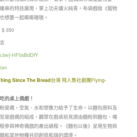
連串的特技展現，掌上功夫爐火純青。布袋戲版《寵物
也想要一起嘶嘶嗷嗷。
$ 350
言
utu.be/j-HF0sBdDfY
ion
Thing Since The Bread
台灣 飛人集社劇團Flying-
吃的桌上偶戲！
粉是偶，空氣、水和想像力給予了生命。以麵包原料及
至是戲偶的組成，觀眾在戲桌前見證由麵粉到麵包、場
程參與神奇偶戲的產出過程。《麵包以後》呈現生物與
類和其他物種共同創造和諧的環境。