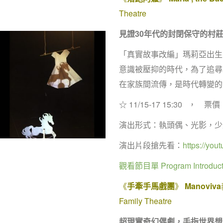
Theatre
見證
30
年代的封閉保守的村
「真實故事改編」瑪莉亞出生
意識被壓抑的時代，為了追尋
在家族間流傳，是時代轉變的
☆ 11/15-17 15:30 ， 票價
演出形式：執頭偶、光影，少
演出片段搶先看：
https://yo
觀看節目單 Program Introduct
《
手牽手馬戲團
》
Manoviva
Family Theatre
超現實奇幻偶劇，手指世界想