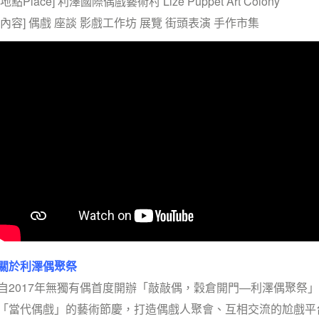
[地點Place] 利澤國際偶戲藝術村 Lize Puppet Art Colony
[內容] 偶戲 座談 影戲工作坊 展覽 街頭表演 手作市集
關於利澤偶聚祭
自2017年無獨有偶首度開辦「敲敲偶，穀倉開門—利澤偶聚祭
「當代偶戲」的藝術節慶，打造偶戲人聚會、互相交流的尬戲平