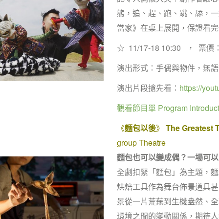
態，追、趕、跑、跳、舔，一
當家》在桌上展開，保證看完
☆ 11/17-18 10:30 ， 票價：
演出形式：手偶與物件，無語
演出片段搶先看：
https://yo
觀看節目單 Program Introduct
《
麵包以後
》
The Greatest 
group Theatre
麵包也可以變成偶？一場可以
全劇扣緊「麵包」為主題，麵
烘焙工具作為舞台佈景道具甚
景從一片荒蕪到生機盎然、全
環境之間的變動關係，期待人