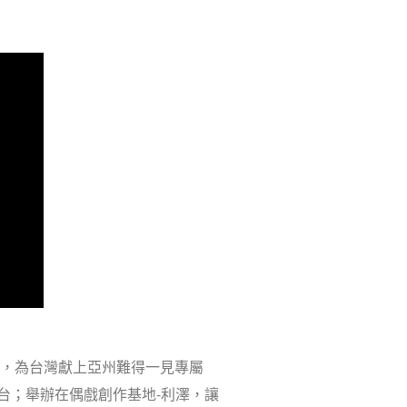
」，為台灣獻上亞州難得一見專屬
台；舉辦在偶戲創作基地-利澤，讓