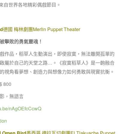
來自世界各地精彩偶戲節目。
d
德國 梅林劇團Merlin Puppet Theater
被擊敗的勇氣靈魂！
戲作品，稻草人生動演出，即使寂寞，無法離開孤單的
啟屬於自己的天堂之路…。《寂寞稻草人》是一齣融合
的視角看夢想、創造力與想像力如何勇敢與現實抗衡。
$ 800
影，無語言
utu.be/nAgOEfcCcwQ
ion
ad Omen Bird
墨西哥 德拉瓦切劇團El Tlakuache Puppet