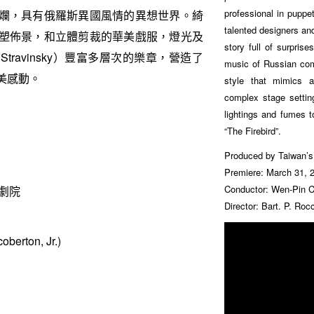
professional in puppe
爛，具有俄羅斯異國風情的異想世界。綺
talented designers an
塑佈景，和立體剪裁的華美戲服，燈光及
story full of surpris
ravinsky）豐富多層次的樂章，營造了
music of Russian com
美感動。
style that mimics a
complex stage settin
lightings and fumes 
“The Firebird”.
Produced by Taiwan’s
Premiere: March 31, 2
Conductor: Wen-Pin 
戲劇院
Director: Bart. P. Roc
rton, Jr.)