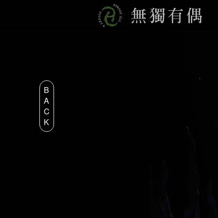
B
A
C
K