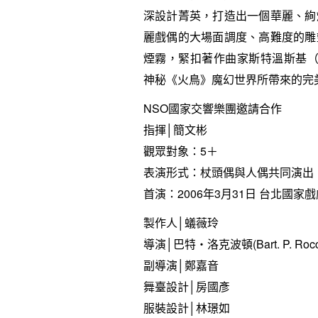
深設計菁英，打造出一個華麗、絢
麗戲偶的大場面調度、高難度的雕
煙霧，緊扣著作曲家斯特溫斯基（St
神秘《火鳥》魔幻世界所帶來的完
NSO國家交響樂團邀請合作
指揮│簡文彬
觀眾對象：5＋
表演形式：杖頭偶與人偶共同演出
首演：2006年3月31日 台北國家
製作人│蟻薇玲
導演│巴特‧洛克波頓(Bart. P. Roccobe
副導演│鄭嘉音
舞臺設計│房國彥
服裝設計│林璟如