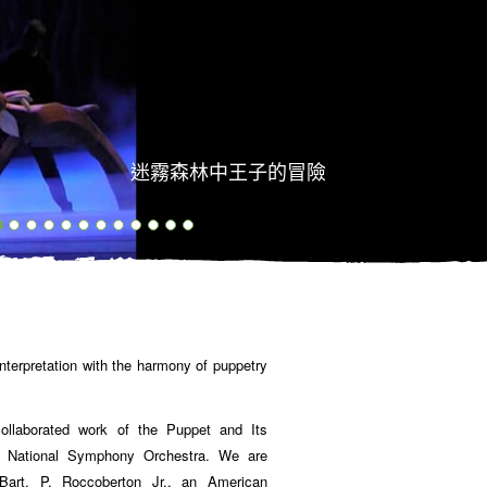
迷霧森林中王子的冒險
nterpretation with the harmony of puppetry
collaborated work of the Puppet and Its
s National Symphony Orchestra. We are
Bart. P. Roccoberton Jr., an American