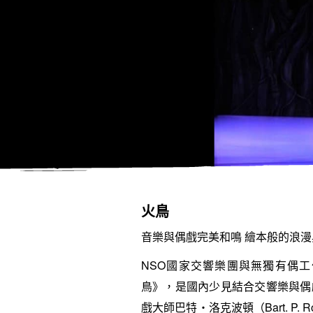
火鳥
音樂與偶戲完美和鳴 繪本般的浪漫
NSO國家交響樂團與無獨有偶
鳥》，是國內少見結合交響樂與偶
戲大師巴特‧洛克波頓（Bart. P. R