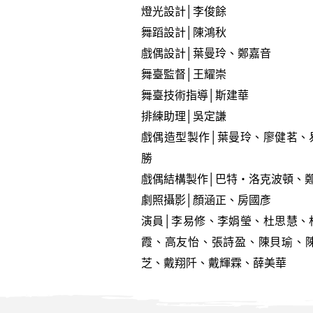
燈光設計│李俊餘
舞蹈設計│陳鴻秋
戲偶設計│葉曼玲、鄭嘉音
舞臺監督│王耀崇
舞臺技術指導│斯建華
排練助理│吳定謙
戲偶造型製作│葉曼玲、廖健茗、
勝
戲偶結構製作│巴特‧洛克波頓、
劇照攝影│顏涵正、房國彥
演員│李易修、李娟瑩、杜思慧、
霞、高友怡、張詩盈、陳貝瑜、
芝、戴翔阡、戴輝霖、薛美華