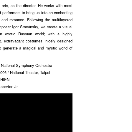
t arts, as the director. He works with most
d performers to bring us into an enchanting
es and romance. Following the multilayered
poser Igor Stravinsky, we create a visual
n exotic Russian world; with a highly
g, extravagant costumes, nicely designed
to generate a magical and mystic world of
 National Symphony Orchestra
006 / National Theater, Taipei
CHIEN
coberton Jr.