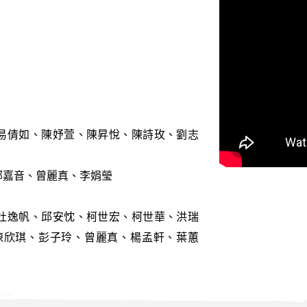
易倩如、陳妤萱、陳昇悅、陳詩玫、劉志
鄭嘉音、曾麗真、李娟瑩
杜逸帆、邱安忱、柯世宏、柯世華、洪瑞
陳欣琪、彭子玲、曾麗真、楊孟軒、葉蕙