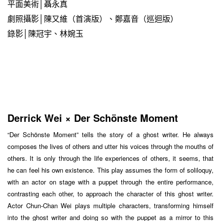
平面美術│聶永真
劇照攝影│陳又維（首演版）、鄭嘉音（巡迴版）
錄影│陳冠宇、林婉玉
Derrick Wei × Der Schönste Moment
“Der Schönste Moment” tells the story of a ghost writer. He always
composes the lives of others and utter his voices through the mouths of
others. It is only through the life experiences of others, it seems, that
he can feel his own existence. This play assumes the form of soliloquy,
with an actor on stage with a puppet through the entire performance,
contrasting each other, to approach the character of this ghost writer.
Actor Chun-Chan Wei plays multiple characters, transforming himself
into the ghost writer and doing so with the puppet as a mirror to this