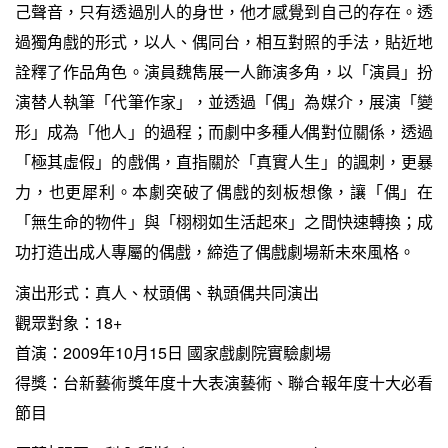
己聲音，只有透過別人的身世，他才感覺到自己的存在。透
過獨角戲的形式，以人、偶同台，相互對照的手法，貼近地
詮釋了作品角色。演員魏雋展一人飾演多角，以「演員」扮
演替人執筆「代筆作家」，並透過「偶」為媒介，展演「變
形」成為「他人」的過程；而劇中多種人∕偶對位關係，透過
「極其虛假」的戲偶，直指關於「真實人生」的諷刺，更暴
力，也更犀利。本劇突破了偶戲的刻板想像，讓「偶」在
「無生命的物件」與「栩栩如生活起來」之間快速轉換；成
功打造出成人專屬的偶戲，締造了偶戲劇場新未來風格。
演出形式：真人、杖頭偶、執頭偶共同演出
觀眾對象：18+
首演：2009年10月15日 國家戲劇院實驗劇場
得獎：台新藝術獎年度十大表演藝術、聯合報年度十大必看
節目