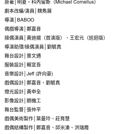
原著│明夏‧科內留斯（Michael Cornelius）
劇本改編/演員│魏雋展
導演│BABOO
偶戲導演│鄭嘉音
操偶演員│黃迪揚（首演版）、王宏元（巡迴版）
導演助理/操偶演員│劉毓真
舞台設計│曾文通
服裝設計│賴宣吾
音樂設計│Jeff (許向豪)
戲偶設計│鄭嘉音、劉毓真
燈光設計│黃申全
影像設計│朗機工
舞台監督│張仲平
戲偶美術製作│葉曼玲、莊育慧
戲偶結構製作│鄭嘉音、邱米溱、洪瑞霞