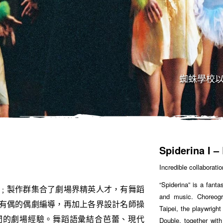
蜘蛛學校以
Spiderina I –
Incredible collaborat
“Spiderina” is a fant
﹔製作群集合了劇場界精英人才，有舞蹈
and music. Choreog
有偶的偶劇編導，再加上各界設計名師操
Taipei, the playwrigh
間的劇場經驗。舞蹈語彙結合芭蕾、現代
Double, together with