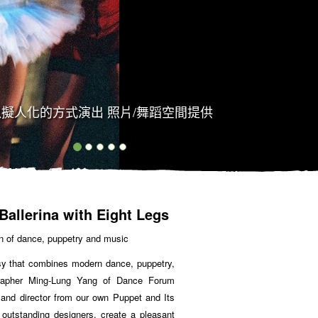
擬人化的方式演出 照片/舞蹈空間提供
 Ballerina with Eight Legs
ion of dance, puppetry and music
asy that combines modern dance, puppetry,
rapher Ming-Lung Yang of Dance Forum
t and director from our own Puppet and Its
 outstanding designers, create a pleasant