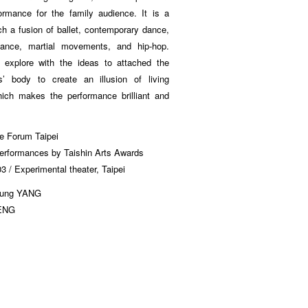
ormance for the family audience. It is a
ch a fusion of ballet, contemporary dance,
 dance, martial movements, and hip-hop.
 explore with the ideas to attached the
s’ body to create an illusion of living
which makes the performance brilliant and
e Forum Taipei
performances by Taishin Arts Awards
3 / Experimental theater, Taipei
-lung YANG
HENG