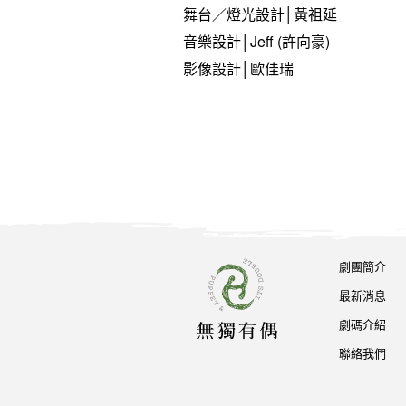
舞台／燈光設計│黃祖延
音樂設計│Jeff (許向豪)
影像設計│歐佳瑞
劇團簡介
最新消息
劇碼介紹
聯絡我們