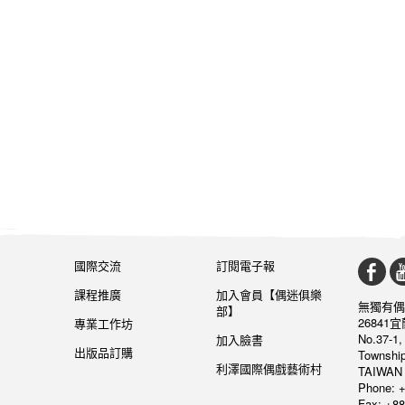
國際交流
訂閱電子報
課程推廣
加入會員【偶迷俱樂
無獨有偶
部】
26841
專業工作坊
No.37-1,
加入臉書
出版品訂購
Township
利澤國際偶戲藝術村
TAIWAN 
Phone: +
Fax: +88