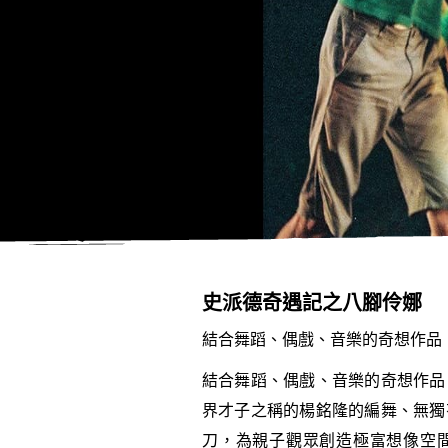
史派德奇遇記之八腳伶娜
結合舞蹈、偶戲、音樂的奇想作品
結合舞蹈、偶戲、音樂的奇想作品
界才子之稱的楊銘隆的編舞、無獨
刀，為親子觀眾創造極富想像空