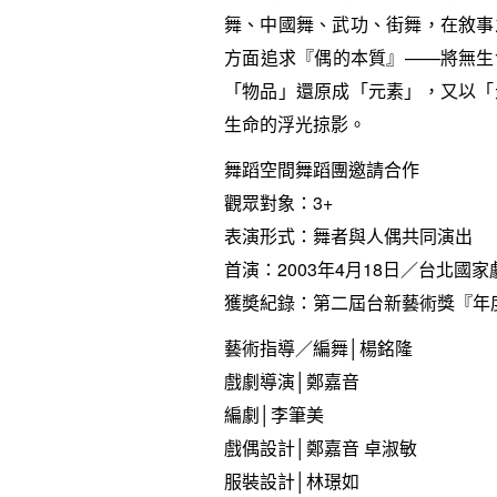
舞、中國舞、武功、街舞，在敘事
方面追求『偶的本質』——將無生
「物品」還原成「元素」，又以「
生命的浮光掠影。
舞蹈空間舞蹈團邀請合作
觀眾對象：3+
表演形式：舞者與人偶共同演出
首演：2003年4月18日／台北國
獲奬紀錄：第二屆台新藝術獎『年
藝術指導／編舞│楊銘隆
戲劇導演│鄭嘉音
編劇│李筆美
戲偶設計│鄭嘉音 卓淑敏
服裝設計│林璟如