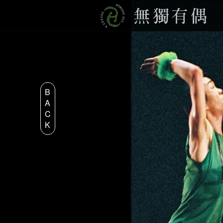
B
A
C
K