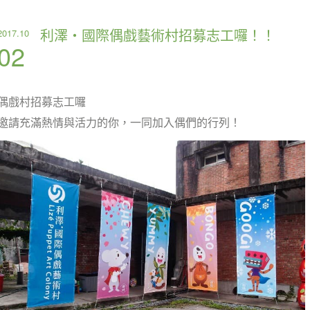
利澤‧國際偶戲藝術村招募志工囉！！
2017.10
02
偶戲村招募志工囉
邀請充滿熱情與活力的你，一同加入偶們的行列！