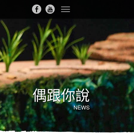
Toggle
navigation
偶跟你說
NEWS