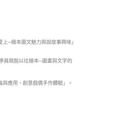
愛上─繪本圖文魅力與說故事興味」
學員跳脫以往繪本─圖畫與文字的
論與應用、創意戲偶手作體驗」。